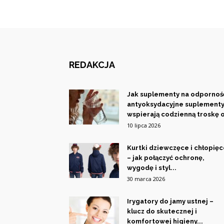
REDAKCJA
Jak suplementy na odporność
antyoksydacyjne suplement
wspierają codzienną troskę o
10 lipca 2026
Kurtki dziewczęce i chłopię
– jak połączyć ochronę,
wygodę i styl...
30 marca 2026
Irygatory do jamy ustnej –
klucz do skutecznej i
komfortowej higieny...