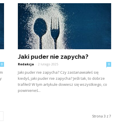
Jaki puder nie zapycha?
Redakcja
-
2 lutego 2025
0
0
ym
Jaki puder nie zapycha? Czy zastanawiałeś się
y
kiedyś, jaki puder nie zapycha? Jeśli tak, to dobrze
trafiłeś! W tym artykule dowiesz się wszystkiego, co
powinieneś...
Strona 3 z 7