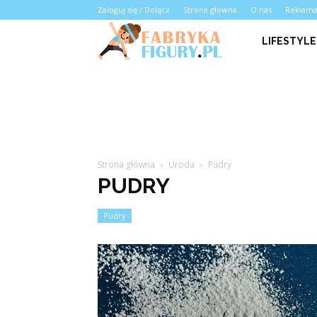
Zaloguj się / Dołącz
Strona główna
O nas
Reklam
LIFESTYLE
Strona główna
Uroda
Pudry
PUDRY
Pudry