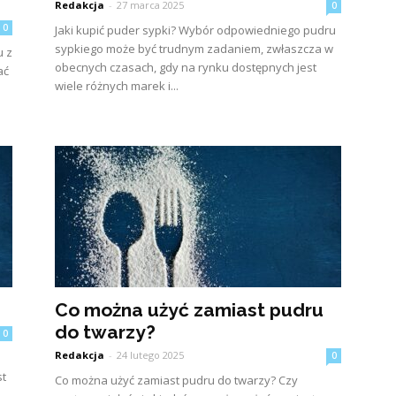
Redakcja
-
27 marca 2025
0
0
Jaki kupić puder sypki? Wybór odpowiedniego pudru
sypkiego może być trudnym zadaniem, zwłaszcza w
u z
obecnych czasach, gdy na rynku dostępnych jest
ać
wiele różnych marek i...
Co można użyć zamiast pudru
do twarzy?
0
Redakcja
-
24 lutego 2025
0
st
Co można użyć zamiast pudru do twarzy? Czy