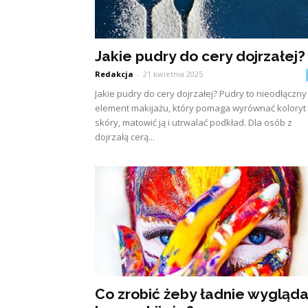
Jakie pudry do cery dojrzałej?
Redakcja
-
21 kwietnia 2025
Jakie pudry do cery dojrzałej? Pudry to nieodłączny
element makijażu, który pomaga wyrównać koloryt
skóry, matowić ją i utrwalać podkład. Dla osób z
dojrzałą cerą...
Co zrobić żeby ładnie wygląd