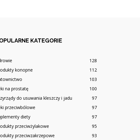
OPULARNE KATEGORIE
drowie
128
rodukty konopne
112
atownictwo
103
ki na prostatę
100
zyrządy do usuwania kleszczy i jadu
97
eki przeciwbólowe
97
plementy diety
97
rodukty przeciwżylakowe
95
rodukty przeciwzakrzepowe
93