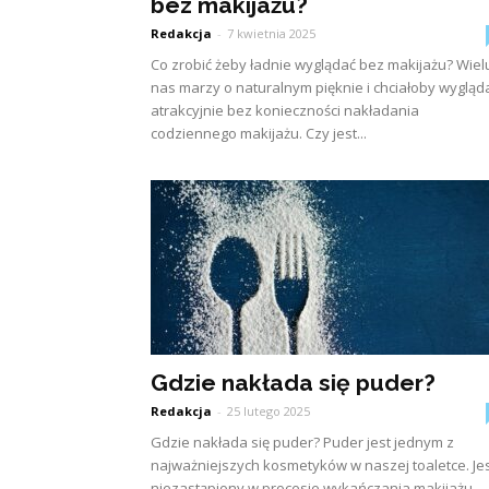
bez makijażu?
Redakcja
-
7 kwietnia 2025
Co zrobić żeby ładnie wyglądać bez makijażu? Wiel
nas marzy o naturalnym pięknie i chciałoby wygląd
atrakcyjnie bez konieczności nakładania
codziennego makijażu. Czy jest...
Gdzie nakłada się puder?
Redakcja
-
25 lutego 2025
Gdzie nakłada się puder? Puder jest jednym z
najważniejszych kosmetyków w naszej toaletce. Je
niezastąpiony w procesie wykańczania makijażu,