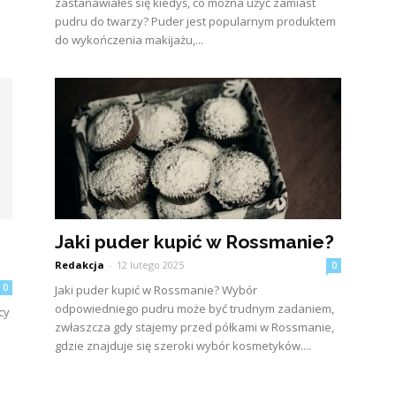
zastanawiałeś się kiedyś, co można użyć zamiast
pudru do twarzy? Puder jest popularnym produktem
do wykończenia makijażu,...
Jaki puder kupić w Rossmanie?
Redakcja
-
12 lutego 2025
0
0
Jaki puder kupić w Rossmanie? Wybór
odpowiedniego pudru może być trudnym zadaniem,
cy
zwłaszcza gdy stajemy przed półkami w Rossmanie,
gdzie znajduje się szeroki wybór kosmetyków....