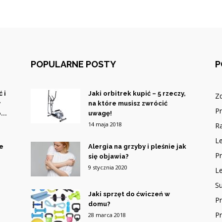
POPULARNE POSTY
P
 i
Jaki orbitrek kupić – 5 rzeczy,
Z
y
na które musisz zwrócić
P
...
uwagę!
14 maja 2018
R
Le
ce
Alergia na grzyby i pleśnie jak
Pr
się objawia?
9 stycznia 2020
L
Su
Jaki sprzęt do ćwiczeń w
P
domu?
P
28 marca 2018