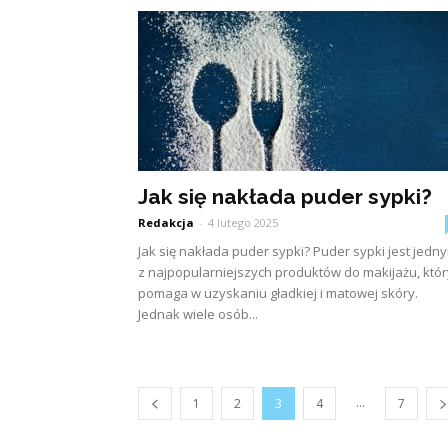
Jak się nakłada puder sypki?
Redakcja
-
4 lutego 2025
Jak się nakłada puder sypki? Puder sypki jest jedn
z najpopularniejszych produktów do makijażu, któr
pomaga w uzyskaniu gładkiej i matowej skóry.
Jednak wiele osób...
...
1
2
3
4
7