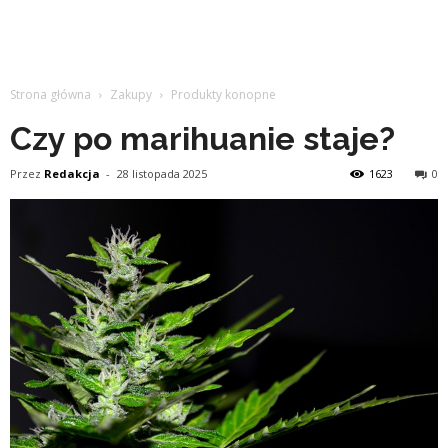
Strona główna
Zakupy
Produkty konopne
Czy po marihuanie staje?
Przez
Redakcja
-
28 listopada 2025
1623
0