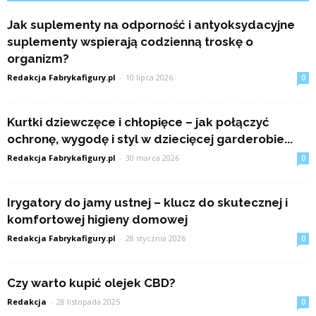
Jak suplementy na odporność i antyoksydacyjne
suplementy wspierają codzienną troskę o
organizm?
Redakcja Fabrykafigury.pl
-
10 lipca 2026
0
Kurtki dziewczęce i chłopięce – jak połączyć
ochronę, wygodę i styl w dziecięcej garderobie...
Redakcja Fabrykafigury.pl
-
30 marca 2026
0
Irygatory do jamy ustnej – klucz do skutecznej i
komfortowej higieny domowej
Redakcja Fabrykafigury.pl
-
28 stycznia 2026
0
Czy warto kupić olejek CBD?
Redakcja
-
28 listopada 2025
0