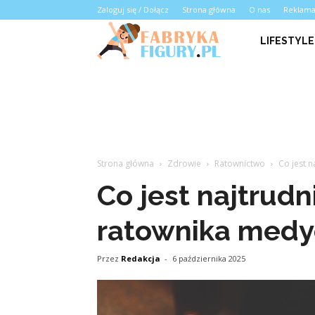
Zaloguj się / Dołącz
Strona główna
O nas
Reklam
LIFESTYLE
Strona główna
Zdrowie
Ratownictwo
Co jest 
Co jest najtrudn
ratownika medy
Przez
Redakcja
-
6 października 2025