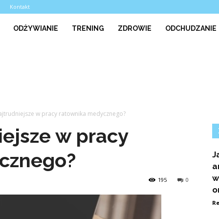
a
Kontakt
ODŻYWIANIE
TRENING
ZDROWIE
ODCHUDZANIE
najtrudniejsze w pracy ratownika medycznego?
iejsze w pracy
cznego?
J
a
w
195
0
o
Re