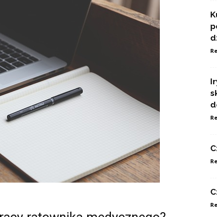
K
p
d
Re
I
s
d
Re
C
Re
C
Re