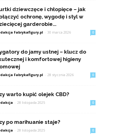
urtki dziewczęce i chłopięce – jak
ołączyć ochronę, wygodę i styl w
ziecięcej garderobie...
dakcja Fabrykafigury.pl
-
30 marca 2026
0
rygatory do jamy ustnej – klucz do
kutecznej i komfortowej higieny
omowej
dakcja Fabrykafigury.pl
-
28 stycznia 2026
0
zy warto kupić olejek CBD?
dakcja
-
28 listopada 2025
0
zy po marihuanie staje?
dakcja
-
28 listopada 2025
0