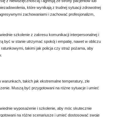
się z niewdzięcznością i agresją ze strony pacjentów lub
i niezadowolenia, które wynikają z trudnej sytuacji zdrowotnej
 agresywnymi zachowaniami i zachować profesjonalizm,
iednie szkolenie z zakresu komunikacji interpersonalnej i
zą być w stanie utrzymać spokój i empatię, nawet w obliczu
 ratunkowymi, takimi jak policja czy straż pożarna, aby
w.
h
warunkach, takich jak ekstremalne temperatury, złe
zenie. Muszą być przygotowani na różne sytuacje i umieć
wiednie wyposażenie i szkolenie, aby móc skutecznie
ygotowani na różne scenariusze i umieć dostosować swoje