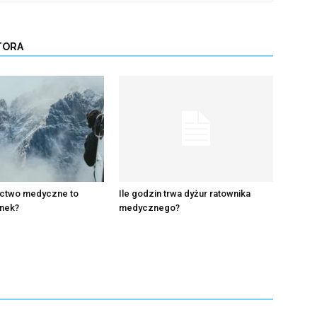
TORA
ictwo medyczne to
Ile godzin trwa dyżur ratownika
unek?
medycznego?