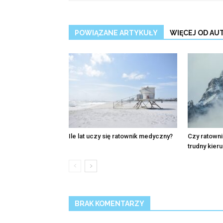
POWIĄZANE ARTYKUŁY
WIĘCEJ OD AU
Ile lat uczy się ratownik medyczny?
Czy ratown
trudny kier
BRAK KOMENTARZY