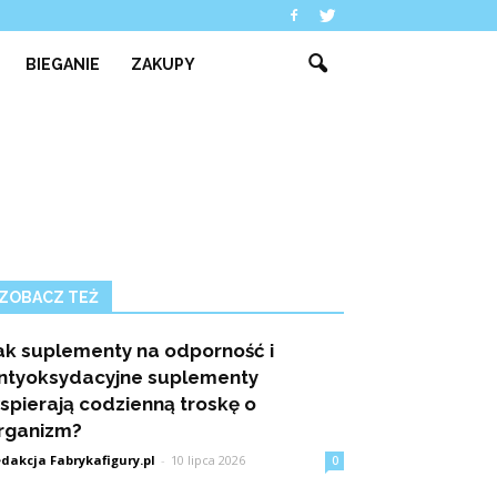
BIEGANIE
ZAKUPY
ZOBACZ TEŻ
ak suplementy na odporność i
ntyoksydacyjne suplementy
spierają codzienną troskę o
rganizm?
dakcja Fabrykafigury.pl
-
10 lipca 2026
0