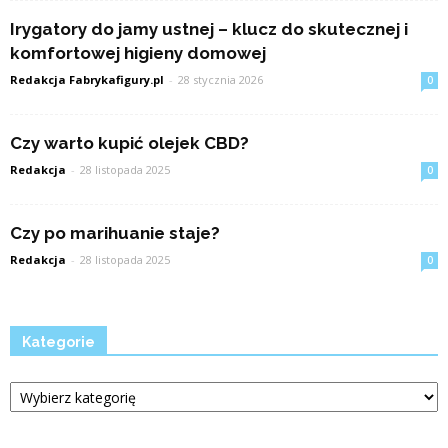
Irygatory do jamy ustnej – klucz do skutecznej i
komfortowej higieny domowej
Redakcja Fabrykafigury.pl
-
28 stycznia 2026
0
Czy warto kupić olejek CBD?
Redakcja
-
28 listopada 2025
0
Czy po marihuanie staje?
Redakcja
-
28 listopada 2025
0
Kategorie
Kategorie