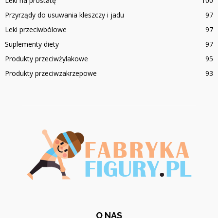
Leki na prostatę
100
Przyrządy do usuwania kleszczy i jadu
97
Leki przeciwbólowe
97
Suplementy diety
97
Produkty przeciwżylakowe
95
Produkty przeciwzakrzepowe
93
O NAS