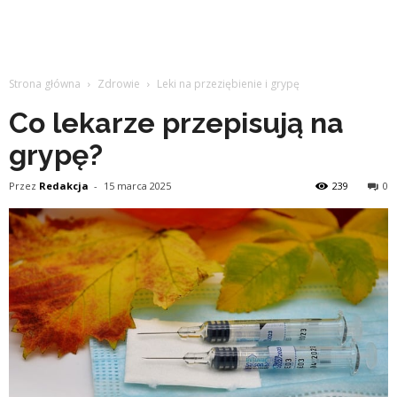
Strona główna
Zdrowie
Leki na przeziębienie i grypę
Co lekarze przepisują na
grypę?
Przez
Redakcja
-
15 marca 2025
239
0