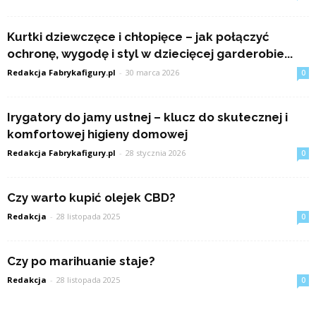
Kurtki dziewczęce i chłopięce – jak połączyć
ochronę, wygodę i styl w dziecięcej garderobie...
Redakcja Fabrykafigury.pl
-
30 marca 2026
0
Irygatory do jamy ustnej – klucz do skutecznej i
komfortowej higieny domowej
Redakcja Fabrykafigury.pl
-
28 stycznia 2026
0
Czy warto kupić olejek CBD?
Redakcja
-
28 listopada 2025
0
Czy po marihuanie staje?
Redakcja
-
28 listopada 2025
0