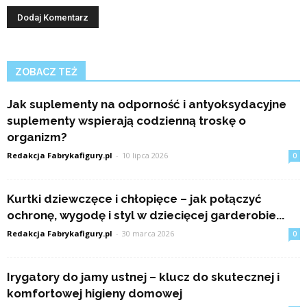
ZOBACZ TEŻ
Jak suplementy na odporność i antyoksydacyjne
suplementy wspierają codzienną troskę o
organizm?
Redakcja Fabrykafigury.pl
-
10 lipca 2026
0
Kurtki dziewczęce i chłopięce – jak połączyć
ochronę, wygodę i styl w dziecięcej garderobie...
Redakcja Fabrykafigury.pl
-
30 marca 2026
0
Irygatory do jamy ustnej – klucz do skutecznej i
komfortowej higieny domowej