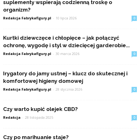
suplementy wspierają codzienną troskę o
organizm?
Redakcja Fabrykafigury.pl
-
10 lipca 2026
0
Kurtki dziewczęce i chłopięce – jak połączyć
ochronę, wygodę i styl w dziecięcej garderobie...
Redakcja Fabrykafigury.pl
-
30 marca 2026
0
Irygatory do jamy ustnej – klucz do skutecznej i
komfortowej higieny domowej
Redakcja Fabrykafigury.pl
-
28 stycznia 2026
0
Czy warto kupić olejek CBD?
Redakcja
-
28 listopada 2025
0
Czy po marihuanie staje?