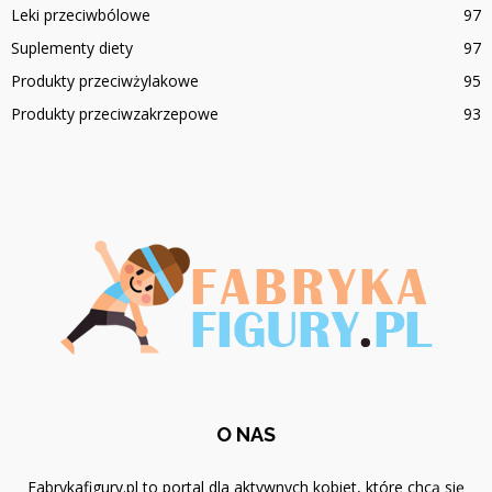
Leki przeciwbólowe
97
Suplementy diety
97
Produkty przeciwżylakowe
95
Produkty przeciwzakrzepowe
93
O NAS
Fabrykafigury.pl to portal dla aktywnych kobiet, które chcą się