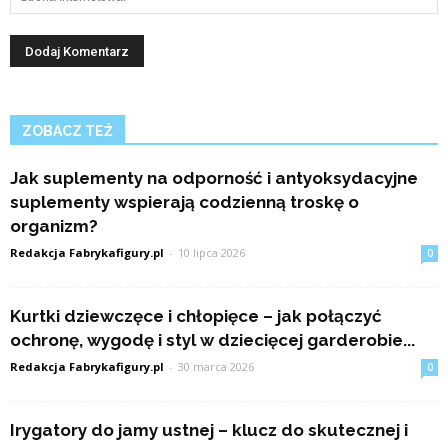
ZOBACZ TEŻ
Jak suplementy na odporność i antyoksydacyjne
suplementy wspierają codzienną troskę o
organizm?
Redakcja Fabrykafigury.pl
-
10 lipca 2026
0
Kurtki dziewczęce i chłopięce – jak połączyć
ochronę, wygodę i styl w dziecięcej garderobie...
Redakcja Fabrykafigury.pl
-
30 marca 2026
0
Irygatory do jamy ustnej – klucz do skutecznej i