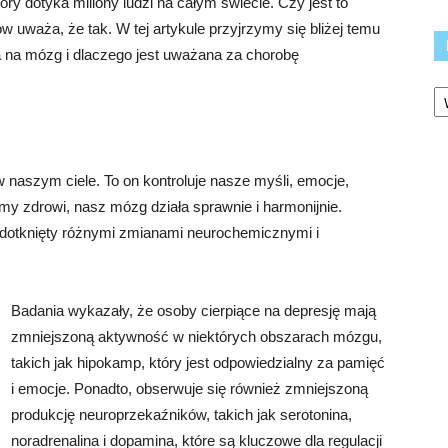
y dotyka miliony ludzi na całym świecie. Czy jest to
 uważa, że tak. W tej artykule przyjrzymy się bliżej temu
a na mózg i dlaczego jest uważana za chorobę
Ka
naszym ciele. To on kontroluje nasze myśli, emocje,
śmy zdrowi, nasz mózg działa sprawnie i harmonijnie.
dotknięty różnymi zmianami neurochemicznymi i
Badania wykazały, że osoby cierpiące na depresję mają
zmniejszoną aktywność w niektórych obszarach mózgu,
takich jak hipokamp, który jest odpowiedzialny za pamięć
i emocje. Ponadto, obserwuje się również zmniejszoną
produkcję neuroprzekaźników, takich jak serotonina,
noradrenalina i dopamina, które są kluczowe dla regulacji