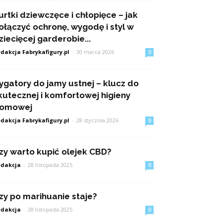
urtki dziewczęce i chłopięce – jak
ołączyć ochronę, wygodę i styl w
ziecięcej garderobie...
dakcja Fabrykafigury.pl
-
30 marca 2026
0
rygatory do jamy ustnej – klucz do
kutecznej i komfortowej higieny
omowej
dakcja Fabrykafigury.pl
-
28 stycznia 2026
0
zy warto kupić olejek CBD?
dakcja
-
28 listopada 2025
0
zy po marihuanie staje?
dakcja
-
28 listopada 2025
0