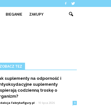
BIEGANIE
ZAKUPY
ZOBACZ TEŻ
ak suplementy na odporność i
ntyoksydacyjne suplementy
spierają codzienną troskę o
rganizm?
dakcja Fabrykafigury.pl
-
10 lipca 2026
0