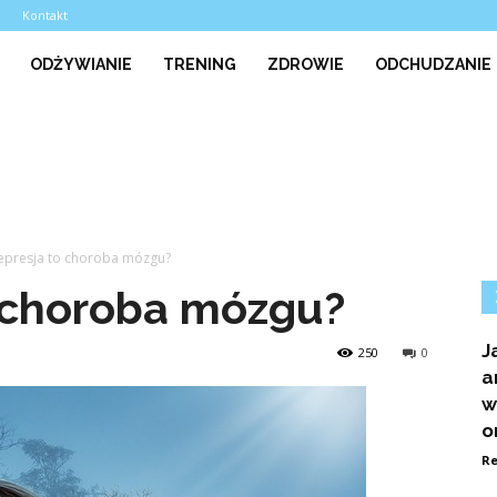
a
Kontakt
ODŻYWIANIE
TRENING
ZDROWIE
ODCHUDZANIE
epresja to choroba mózgu?
o choroba mózgu?
J
250
0
a
w
o
Re