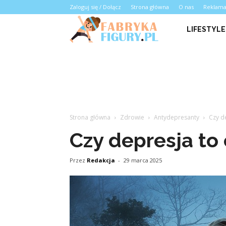
Zaloguj się / Dołącz
Strona główna
O nas
Reklam
LIFESTYLE
Strona główna
Zdrowie
Antydepresanty
Czy d
Czy depresja t
Przez
Redakcja
-
29 marca 2025