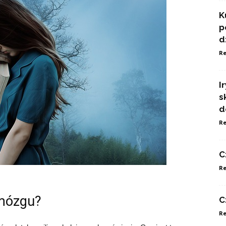
K
p
d
Re
I
s
d
Re
C
Re
 mózgu?
C
Re