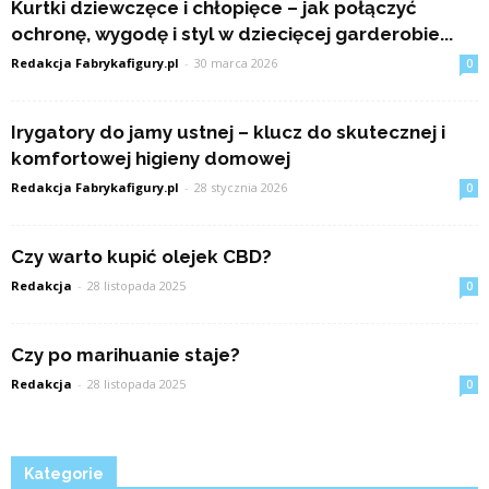
Kurtki dziewczęce i chłopięce – jak połączyć
ochronę, wygodę i styl w dziecięcej garderobie...
Redakcja Fabrykafigury.pl
-
30 marca 2026
0
Irygatory do jamy ustnej – klucz do skutecznej i
komfortowej higieny domowej
Redakcja Fabrykafigury.pl
-
28 stycznia 2026
0
Czy warto kupić olejek CBD?
Redakcja
-
28 listopada 2025
0
Czy po marihuanie staje?
Redakcja
-
28 listopada 2025
0
Kategorie