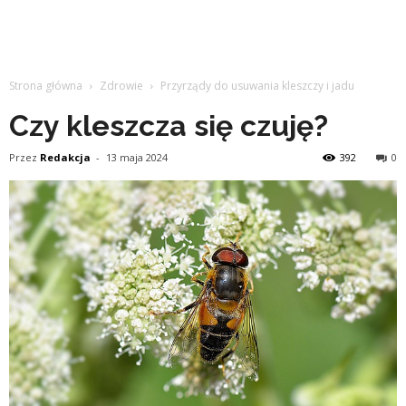
Strona główna
Zdrowie
Przyrządy do usuwania kleszczy i jadu
Czy kleszcza się czuję?
Przez
Redakcja
-
13 maja 2024
392
0