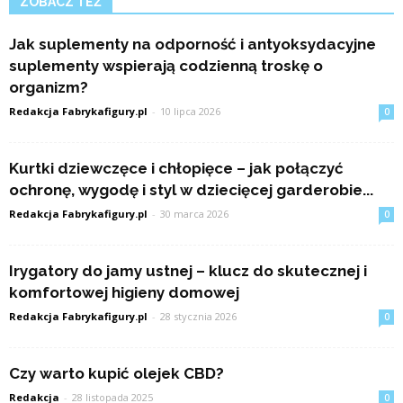
ZOBACZ TEŻ
Jak suplementy na odporność i antyoksydacyjne
suplementy wspierają codzienną troskę o
organizm?
Redakcja Fabrykafigury.pl
-
10 lipca 2026
0
Kurtki dziewczęce i chłopięce – jak połączyć
ochronę, wygodę i styl w dziecięcej garderobie...
Redakcja Fabrykafigury.pl
-
30 marca 2026
0
Irygatory do jamy ustnej – klucz do skutecznej i
komfortowej higieny domowej
Redakcja Fabrykafigury.pl
-
28 stycznia 2026
0
Czy warto kupić olejek CBD?
Redakcja
-
28 listopada 2025
0