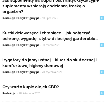
Jak suplementy na odporność i antyoksydacyjne
suplementy wspierają codzienną troskę o
organizm?
Redakcja Fabrykafigury.pl
-
10 lipca 2026
0
Kurtki dziewczęce i chłopięce – jak połączyć
ochronę, wygodę i styl w dziecięcej garderobie...
Redakcja Fabrykafigury.pl
-
30 marca 2026
0
Irygatory do jamy ustnej – klucz do skutecznej i
komfortowej higieny domowej
Redakcja Fabrykafigury.pl
-
28 stycznia 2026
0
Czy warto kupić olejek CBD?
Redakcja
-
28 listopada 2025
0