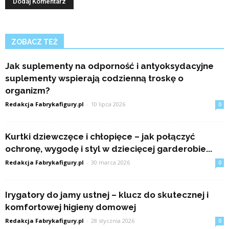
ZOBACZ TEŻ
Jak suplementy na odporność i antyoksydacyjne
suplementy wspierają codzienną troskę o
organizm?
Redakcja Fabrykafigury.pl
-
10 lipca 2026
0
Kurtki dziewczęce i chłopięce – jak połączyć
ochronę, wygodę i styl w dziecięcej garderobie...
Redakcja Fabrykafigury.pl
-
30 marca 2026
0
Irygatory do jamy ustnej – klucz do skutecznej i
komfortowej higieny domowej
Redakcja Fabrykafigury.pl
-
28 stycznia 2026
0