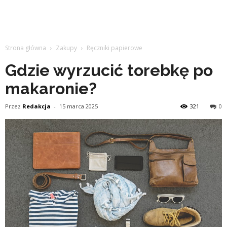
Strona główna
Zakupy
Ręczniki papierowe
Gdzie wyrzucić torebkę po
makaronie?
Przez
Redakcja
-
15 marca 2025
321
0