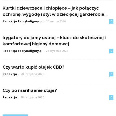
Kurtki dziewczęce i chłopięce – jak połączyć
ochronę, wygodę i styl w dziecięcej garderobie...
Redakcja Fabrykafigury.pl
-
30 marca 2026
0
Irygatory do jamy ustnej – klucz do skutecznej i
komfortowej higieny domowej
Redakcja Fabrykafigury.pl
-
28 stycznia 2026
0
Czy warto kupić olejek CBD?
Redakcja
-
28 listopada 2025
0
Czy po marihuanie staje?
Redakcja
-
28 listopada 2025
0