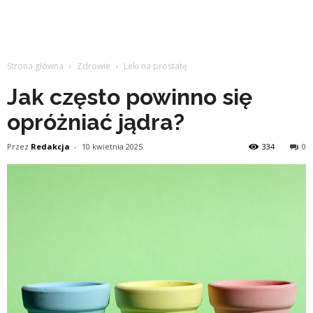
Strona główna
Zdrowie
Leki na prostatę
Jak często powinno się
opróżniać jądra?
Przez
Redakcja
-
10 kwietnia 2025
334
0