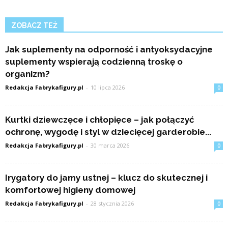
ZOBACZ TEŻ
Jak suplementy na odporność i antyoksydacyjne
suplementy wspierają codzienną troskę o
organizm?
Redakcja Fabrykafigury.pl
-
10 lipca 2026
0
Kurtki dziewczęce i chłopięce – jak połączyć
ochronę, wygodę i styl w dziecięcej garderobie...
Redakcja Fabrykafigury.pl
-
30 marca 2026
0
Irygatory do jamy ustnej – klucz do skutecznej i
komfortowej higieny domowej
Redakcja Fabrykafigury.pl
-
28 stycznia 2026
0