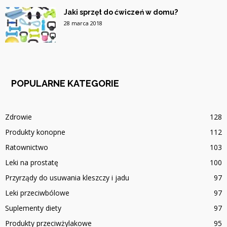
Jaki sprzęt do ćwiczeń w domu?
28 marca 2018
POPULARNE KATEGORIE
Zdrowie
128
Produkty konopne
112
Ratownictwo
103
Leki na prostatę
100
Przyrządy do usuwania kleszczy i jadu
97
Leki przeciwbólowe
97
Suplementy diety
97
Produkty przeciwżylakowe
95