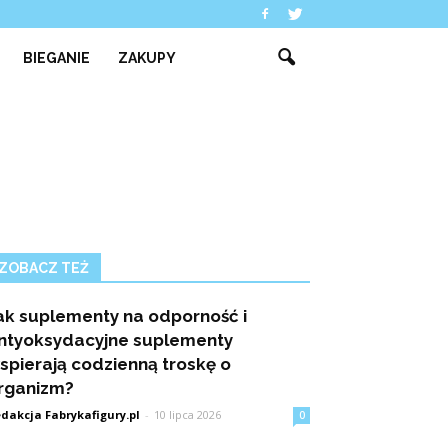
BIEGANIE
ZAKUPY
ZOBACZ TEŻ
ak suplementy na odporność i
ntyoksydacyjne suplementy
spierają codzienną troskę o
rganizm?
dakcja Fabrykafigury.pl
-
10 lipca 2026
0