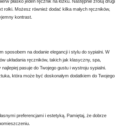
pierw płasko jeden ręcznik na łóżku. Następnie zroluj drugi
kt rolki. Możesz również dodać kilka małych ręczników,
yjemny kontrast.
 sposobem na dodanie elegancji i stylu do sypialni. W
lów układania ręczników, takich jak klasyczny, spa,
najlepiej pasuje do Twojego gustu i wystroju sypialni.
 sztuka, która może być doskonałym dodatkiem do Twojego
łasnymi preferencjami i estetyką. Pamiętaj, że dobrze
 pomieszczeniu.