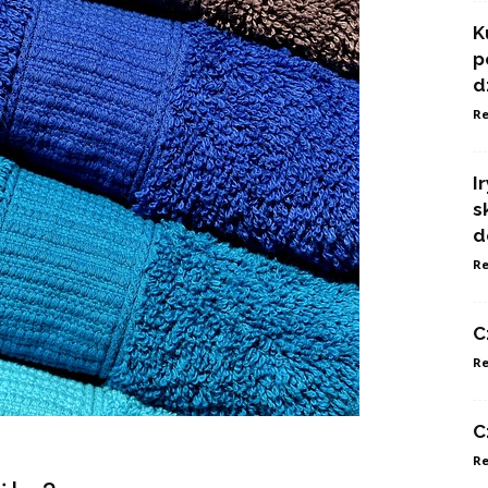
K
p
d
Re
I
s
d
Re
C
Re
C
Re