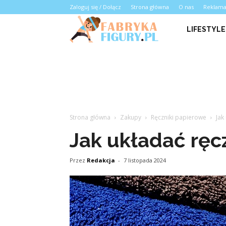
Zaloguj się / Dołącz
Strona główna
O nas
Reklam
LIFESTYLE
Strona główna
Zakupy
Ręczniki papierowe
Jak
Jak układać ręcz
Przez
Redakcja
-
7 listopada 2024