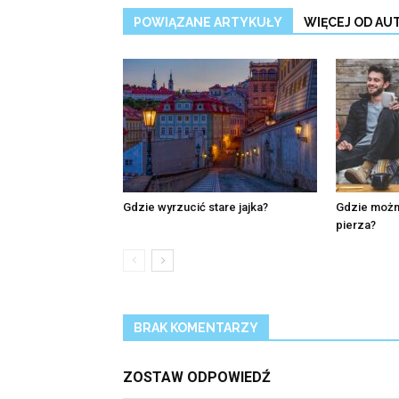
POWIĄZANE ARTYKUŁY
WIĘCEJ OD AU
Gdzie wyrzucić stare jajka?
Gdzie możn
pierza?
BRAK KOMENTARZY
ZOSTAW ODPOWIEDŹ