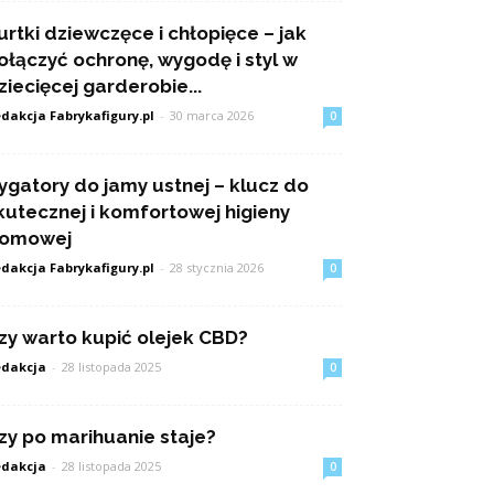
urtki dziewczęce i chłopięce – jak
ołączyć ochronę, wygodę i styl w
ziecięcej garderobie...
dakcja Fabrykafigury.pl
-
30 marca 2026
0
rygatory do jamy ustnej – klucz do
kutecznej i komfortowej higieny
omowej
dakcja Fabrykafigury.pl
-
28 stycznia 2026
0
zy warto kupić olejek CBD?
dakcja
-
28 listopada 2025
0
zy po marihuanie staje?
dakcja
-
28 listopada 2025
0