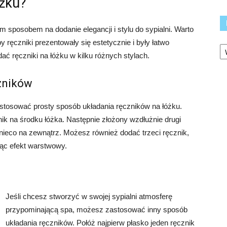
óżku?
 sposobem na dodanie elegancji i stylu do sypialni. Warto
y ręczniki prezentowały się estetycznie i były łatwo
Ka
ać ręczniki na łóżku w kilku różnych stylach.
czników
astosować prosty sposób układania ręczników na łóżku.
znik na środku łóżka. Następnie złożony wzdłużnie drugi
nieco na zewnątrz. Możesz również dodać trzeci ręcznik,
ząc efekt warstwowy.
Jeśli chcesz stworzyć w swojej sypialni atmosferę
przypominającą spa, możesz zastosować inny sposób
układania ręczników. Połóż najpierw płasko jeden ręcznik