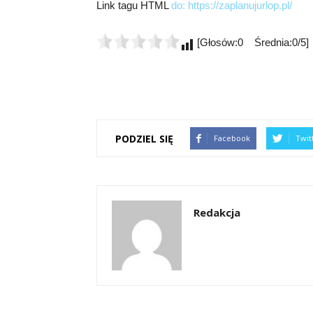
Link tagu HTML
do:
https://zaplanujurlop.pl/
[Głosów:0 Średnia:0/5]
PODZIEL SIĘ
Facebook
Twit
Redakcja