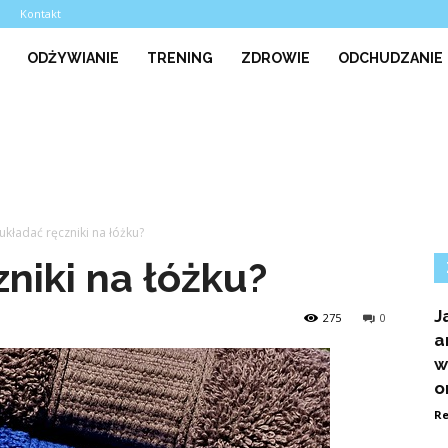
a
Kontakt
ODŻYWIANIE
TRENING
ZDROWIE
ODCHUDZANIE
 układać ręczniki na łóżku?
niki na łóżku?
J
275
0
a
w
o
Re