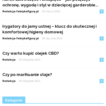
ochronę, wygodę i styl w dziecięcej garderobie...
Redakcja Fabrykafigury.pl
-
30 marca 2026
0
Irygatory do jamy ustnej – klucz do skutecznej i
komfortowej higieny domowej
Redakcja Fabrykafigury.pl
-
28 stycznia 2026
0
Czy warto kupić olejek CBD?
Redakcja
-
28 listopada 2025
0
Czy po marihuanie staje?
Redakcja
-
28 listopada 2025
0
Kategorie