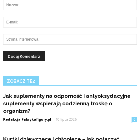
ZOBACZ TEŻ
Jak suplementy na odporność i antyoksydacyjne
suplementy wspierają codzienną troskę o
organizm?
Redakcja Fabrykafigury.pl
-
10 lipca 2026
0
Kurtki dziewczęce i chłopięce – jak połączyć