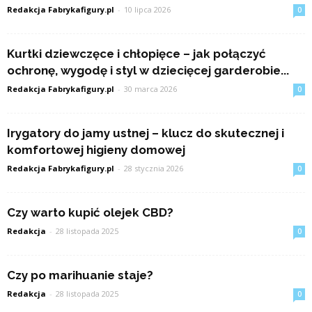
Redakcja Fabrykafigury.pl
-
10 lipca 2026
0
Kurtki dziewczęce i chłopięce – jak połączyć
ochronę, wygodę i styl w dziecięcej garderobie...
Redakcja Fabrykafigury.pl
-
30 marca 2026
0
Irygatory do jamy ustnej – klucz do skutecznej i
komfortowej higieny domowej
Redakcja Fabrykafigury.pl
-
28 stycznia 2026
0
Czy warto kupić olejek CBD?
Redakcja
-
28 listopada 2025
0
Czy po marihuanie staje?
Redakcja
-
28 listopada 2025
0