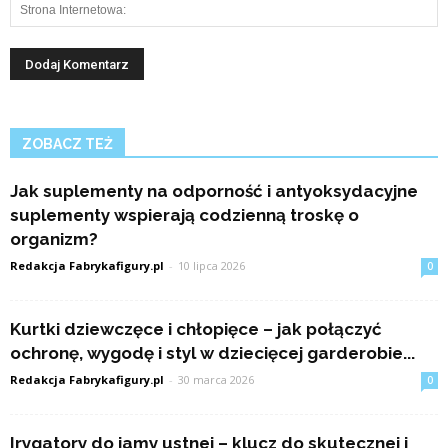
ZOBACZ TEŻ
Jak suplementy na odporność i antyoksydacyjne
suplementy wspierają codzienną troskę o
organizm?
Redakcja Fabrykafigury.pl
-
10 lipca 2026
0
Kurtki dziewczęce i chłopięce – jak połączyć
ochronę, wygodę i styl w dziecięcej garderobie...
Redakcja Fabrykafigury.pl
-
30 marca 2026
0
Irygatory do jamy ustnej – klucz do skutecznej i