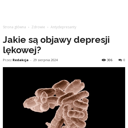
Strona główna
Zdrowie
Antydepresanty
Jakie są objawy depresji
lękowej?
Przez
Redakcja
-
29 sierpnia 2024
306
0