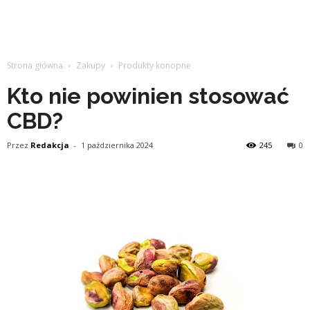
Strona główna
Zakupy
Produkty konopne
Kto nie powinien stosować
CBD?
Przez
Redakcja
-
1 października 2024
245
0