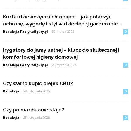
Kurtki dziewczęce i chłopięce – jak połączyć
ochronę, wygodę i styl w dziecięcej garderobie...
Redakcja Fabrykafigury.pl
-
30 marca 2026
0
Irygatory do jamy ustnej – klucz do skutecznej i
komfortowej higieny domowej
Redakcja Fabrykafigury.pl
-
28 stycznia 2026
0
Czy warto kupić olejek CBD?
Redakcja
-
28 listopada 2025
0
Czy po marihuanie staje?
Redakcja
-
28 listopada 2025
0