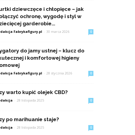
urtki dziewczęce i chłopięce – jak
ołączyć ochronę, wygodę i styl w
ziecięcej garderobie...
dakcja Fabrykafigury.pl
-
30 marca 2026
0
rygatory do jamy ustnej – klucz do
kutecznej i komfortowej higieny
omowej
dakcja Fabrykafigury.pl
-
28 stycznia 2026
0
zy warto kupić olejek CBD?
dakcja
-
28 listopada 2025
0
zy po marihuanie staje?
dakcja
-
28 listopada 2025
0