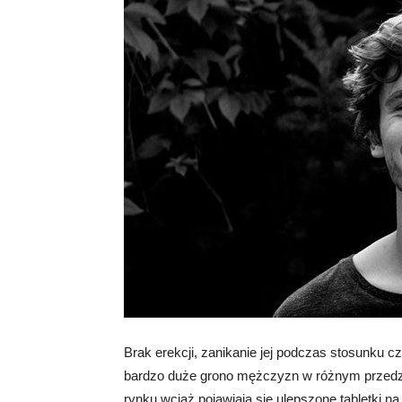
Brak erekcji, zanikanie jej podczas stosunku c
bardzo duże grono mężczyzn w różnym przedzi
rynku wciąż pojawiają się ulepszone tabletki n