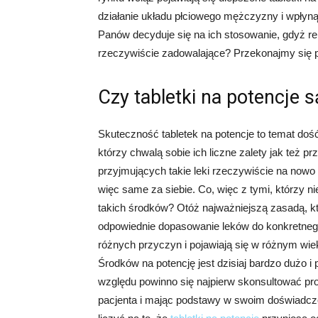
działanie układu płciowego mężczyzny i wpłyną
Panów decyduje się na ich stosowanie, gdyż r
rzeczywiście zadowalające? Przekonajmy się p
Czy tabletki na potencje 
Skuteczność tabletek na potencje to temat doś
którzy chwalą sobie ich liczne zalety jak też 
przyjmujących takie leki rzeczywiście na now
więc same za siebie. Co, więc z tymi, którzy 
takich środków? Otóż najważniejszą zasadą, kt
odpowiednie dopasowanie leków do konkretnego 
różnych przyczyn i pojawiają się w różnym wie
Środków na potencję jest dzisiaj bardzo dużo i
względu powinno się najpierw skonsultować pro
pacjenta i mając podstawy w swoim doświadcze