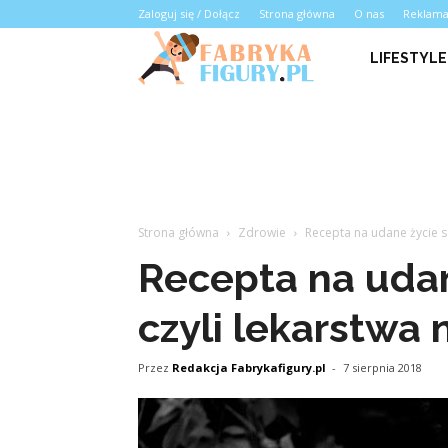
Zaloguj się / Dołącz
Strona główna
O nas
Reklam
LIFESTYLE
Strona główna
Zdrowie
Recepta na udane życie se
Recepta na udan
czyli lekarstwa 
Przez
Redakcja Fabrykafigury.pl
-
7 sierpnia 2018