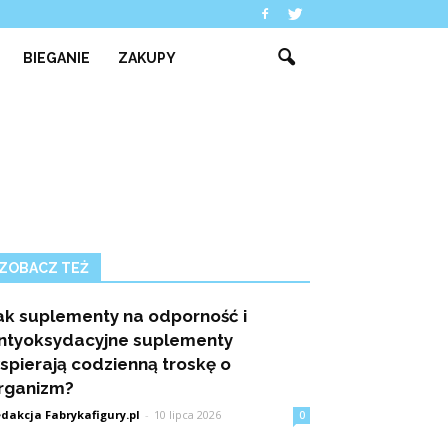
BIEGANIE
ZAKUPY
ZOBACZ TEŻ
ak suplementy na odporność i
ntyoksydacyjne suplementy
spierają codzienną troskę o
rganizm?
dakcja Fabrykafigury.pl
-
10 lipca 2026
0