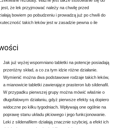
zekiwane rezultaty. Ważne jest także stosowanie się do
e jest, że lek przyjmować należy na chwilę przed
działają bowiem po pobudzeniu i prowadzą już po chwili do
Skuteczność takich leków jest w zasadzie pewna o ile
iwości
Jak już wyżej wspomniano tabletki na potencje posiadają
przeróżny skład, a co za tym idzie różne działanie.
Wymienić można dwa podstawowe rodzaje takich leków,
a mianowicie tabletki zawierające prasteron lub sildenafil.
W przypadku pierwszej grupy można mówić właśnie o
długofalowym działaniu, gdyż pierwsze efekty są dopiero
widoczne po kilku tygodniach. Wpływają one ogólnie na
poprawę stanu układu płciowego i jego funkcjonowanie.
Leki z sildenafilem działają znacznie szybciej, a efekt ich