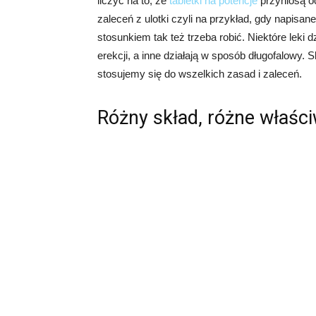
liczyć na to, że
tabletki na potencje
przyniosą oc
zaleceń z ulotki czyli na przykład, gdy napisan
stosunkiem tak też trzeba robić. Niektóre leki 
erekcji, a inne działają w sposób długofalowy. 
stosujemy się do wszelkich zasad i zaleceń.
Różny skład, różne właśc