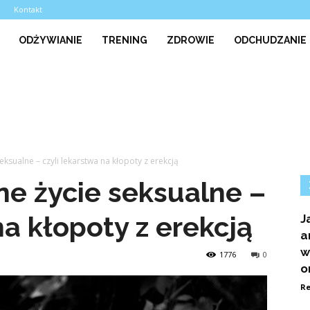
a
Kontakt
ODŻYWIANIE
TRENING
ZDROWIE
ODCHUDZANIE
ksualne – czyli lekarstwa na kłopoty z erekcją
e życie seksualne –
na kłopoty z erekcją
J
a
w
1776
0
o
Re