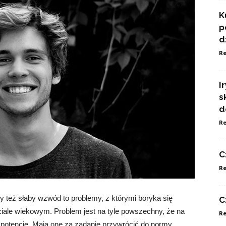
K
p
d
Re
I
s
d
Re
C
Re
zy też słaby wzwód to problemy, z którymi boryka się
C
ale wiekowym. Problem jest na tyle powszechny, że na
Re
a potencje. Mają one za zadanie przywrócić do normy