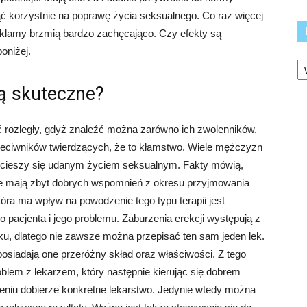
ć korzystnie na poprawę życia seksualnego. Co raz więcej
eklamy brzmią bardzo zachęcająco. Czy efekty są
oniżej.
Ka
są skuteczne?
ć rozległy, gdyż znaleźć można zarówno ich zwolenników,
przeciwników twierdzących, że to kłamstwo. Wiele mężczyzn
o cieszy się udanym życiem seksualnym. Fakty mówią,
nie mają zbyt dobrych wspomnień z okresu przyjmowania
óra ma wpływ na powodzenie tego typu terapii jest
pacjenta i jego problemu. Zaburzenia erekcji występują z
ku, dlatego nie zawsze można przepisać ten sam jeden lek.
 posiadają one przeróżny skład oraz właściwości. Z tego
blem z lekarzem, który następnie kierując się dobrem
niu dobierze konkretne lekarstwo. Jedynie wtedy można