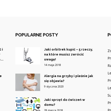
POPULARNE POSTY
P
 i
Jaki orbitrek kupić – 5 rzeczy,
Z
y
na które musisz zwrócić
P
...
uwagę!
14 maja 2018
R
Le
ce
Alergia na grzyby i pleśnie jak
Pr
się objawia?
9 stycznia 2020
L
Su
Jaki sprzęt do ćwiczeń w
P
domu?
P
28 marca 2018