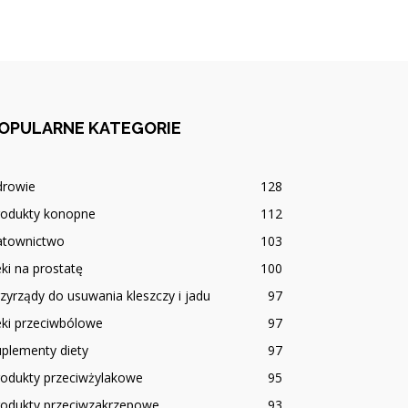
OPULARNE KATEGORIE
drowie
128
rodukty konopne
112
atownictwo
103
ki na prostatę
100
zyrządy do usuwania kleszczy i jadu
97
eki przeciwbólowe
97
plementy diety
97
rodukty przeciwżylakowe
95
rodukty przeciwzakrzepowe
93