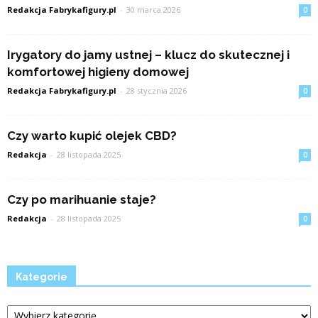
Redakcja Fabrykafigury.pl
-
30 marca 2026
0
Irygatory do jamy ustnej – klucz do skutecznej i
komfortowej higieny domowej
Redakcja Fabrykafigury.pl
-
28 stycznia 2026
0
Czy warto kupić olejek CBD?
Redakcja
-
28 listopada 2025
0
Czy po marihuanie staje?
Redakcja
-
28 listopada 2025
0
Kategorie
Kategorie