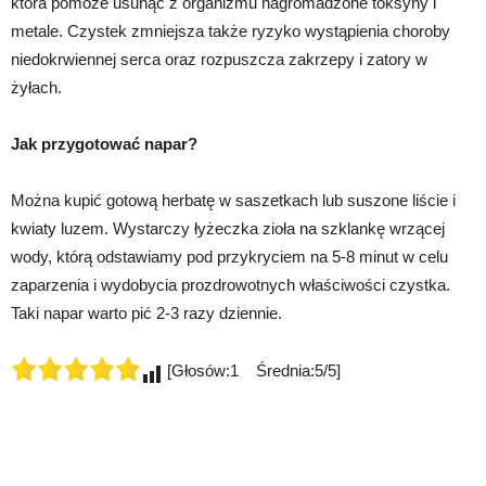
która pomoże usunąć z organizmu nagromadzone toksyny i
metale. Czystek zmniejsza także ryzyko wystąpienia choroby
niedokrwiennej serca oraz rozpuszcza zakrzepy i zatory w
żyłach.
Jak przygotować napar?
Można kupić gotową herbatę w saszetkach lub suszone liście i
kwiaty luzem. Wystarczy łyżeczka zioła na szklankę wrzącej
wody, którą odstawiamy pod przykryciem na 5-8 minut w celu
zaparzenia i wydobycia prozdrowotnych właściwości czystka.
Taki napar warto pić 2-3 razy dziennie.
[Głosów:1 Średnia:5/5]