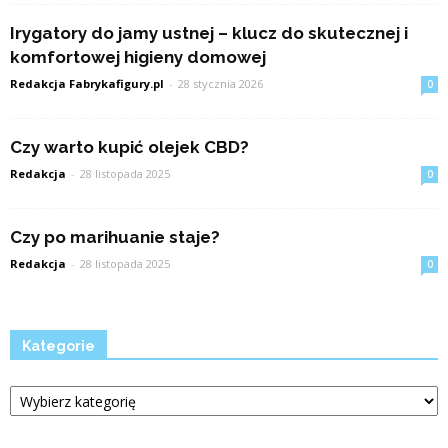
Irygatory do jamy ustnej – klucz do skutecznej i
komfortowej higieny domowej
Redakcja Fabrykafigury.pl
-
28 stycznia 2026
0
Czy warto kupić olejek CBD?
Redakcja
-
28 listopada 2025
0
Czy po marihuanie staje?
Redakcja
-
28 listopada 2025
0
Kategorie
Kategorie